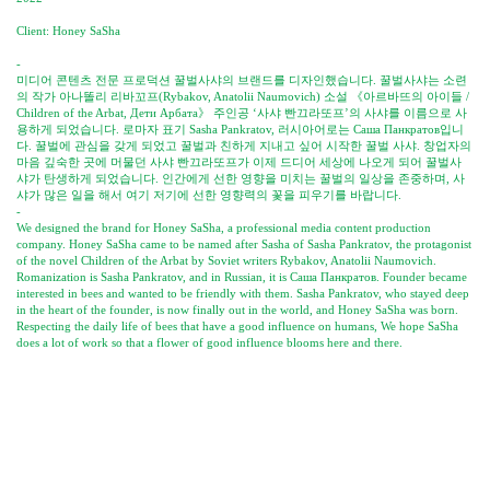
Client: Honey SaSha
-
미디어 콘텐츠 전문 프로덕션 꿀벌사샤의 브랜드를 디자인했습니다. 꿀벌사샤는 소련
의 작가 아나똘리 리바꼬프(Rybakov, Anatolii Naumovich) 소설 《아르바뜨의 아이들 /
Children of the Arbat, Дети Арбата》 주인공 ‘사샤 빤끄라또프’의 사샤를 이름으로 사
용하게 되었습니다. 로마자 표기 Sasha Pankratov, 러시아어로는 Саша Панкратов입니
다. 꿀벌에 관심을 갖게 되었고 꿀벌과 친하게 지내고 싶어 시작한 꿀벌 사샤. 창업자의
마음 깊숙한 곳에 머물던 사샤 빤끄라또프가 이제 드디어 세상에 나오게 되어 꿀벌사
샤가 탄생하게 되었습니다. 인간에게 선한 영향을 미치는 꿀벌의 일상을 존중하며, 사
샤가 많은 일을 해서 여기 저기에 선한 영향력의 꽃을 피우기를 바랍니다.
-
We designed the brand for Honey SaSha, a professional media content production
company. Honey SaSha came to be named after Sasha of Sasha Pankratov, the protagonist
of the novel Children of the Arbat by Soviet writers Rybakov, Anatolii Naumovich.
Romanization is Sasha Pankratov, and in Russian, it is Саша Панкратов. Founder became
interested in bees and wanted to be friendly with them. Sasha Pankratov, who stayed deep
in the heart of the founder, is now finally out in the world, and Honey SaSha was born.
Respecting the daily life of bees that have a good influence on humans, We hope SaSha
does a lot of work so that a flower of good influence blooms here and there.