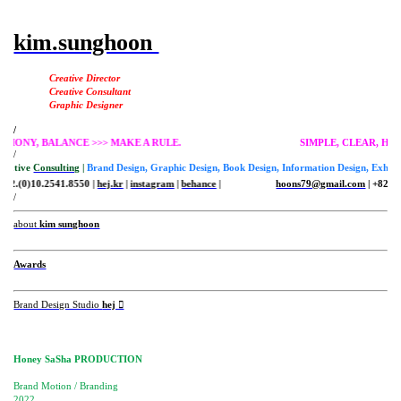
kim.sunghoon
Creative Director
Creative Consultant
Graphic Designer
/
R, HARMONY, BALANCE >>> MAKE A RULE.
SIMPLE, CLEA
/
Creative
Consulting
|
Brand Design, Graphic Design, Book Design, Information Design, Exhibit
+82.(0)10.2541.8550 |
hej.kr
|
instagram
|
behance
|
hoons79@gmail.com
| +82.(0
/
about
kim sunghoon
Awards
Brand Design Studio
hej ︎︎︎
Honey SaSha PRODUCTION
Brand Motion / Branding
2022